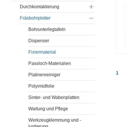

Micro Cutter
Multilayer
Durchkontaktierung
End Mill

Spiral Drill
Fräsbohrplotter
End Mill (RF)
Chemiefrei
Universal Cutter
Manuell
Bohrunterlegtafeln
Werkzeugsets
Dispenser
Fixiermaterial
Passloch-Materialien
1
Platinenreiniger
Polyimidfolie
Sinter- und Wabenplatten
Wartung und Pflege
Werkzeugklemmung und -
justierung