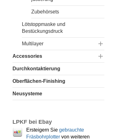
Zubehörsets
Lötstoppmaske und
Bestückungsdruck

Multilayer

Accessories
Dünnlaminat
Durchkontaktierung
Fräsbohrplotter
Multilayersets (4 Lagen)
Oberflächen-Finishing
Belichter
Multilayersets (6 Lagen)
Neusysteme
Heißluftofen
Multilayersets (8 Lagen)
Messmikroskop
Prepreg
Staubsaugung
Pressformen und -bleche
LPKF bei Ebay
Ersteigern Sie
gebrauchte
Vakuumtisch
Presspolster
Fräsbohrplotter
von weiteren