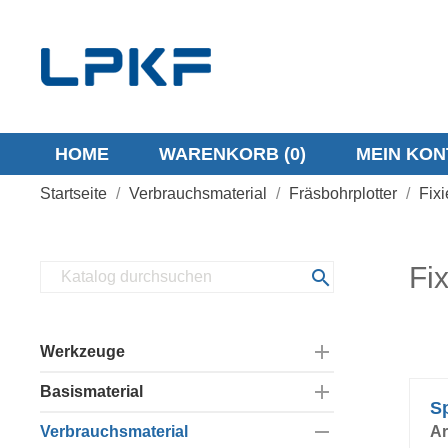
HOME
WARENKORB
(0)
MEIN KON
Startseite
Verbrauchsmaterial
Fräsbohrplotter
Fixi
Fix


Werkzeuge

Basismaterial
Contour Router
S


Verbrauchsmaterial
End Mill
FR4
Ar