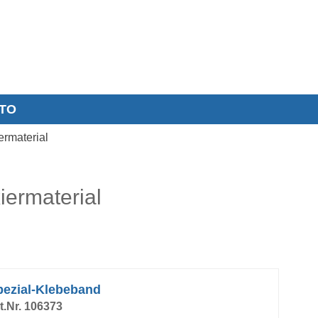
TO
ermaterial
iermaterial
pezial-Klebeband
t.Nr. 106373